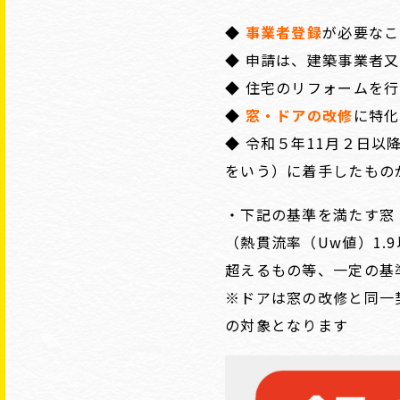
◆
事業者登録
が必要なこ
◆ 申請は、建築事業者
◆ 住宅のリフォームを
◆
窓・ドアの改修
に特化
◆ 令和５年11月２日
をいう）に着手したもの
・下記の基準を満たす窓
（熱貫流率（Uw値）1.
超えるもの等、一定の基
※ドアは窓の改修と同一
の対象となります